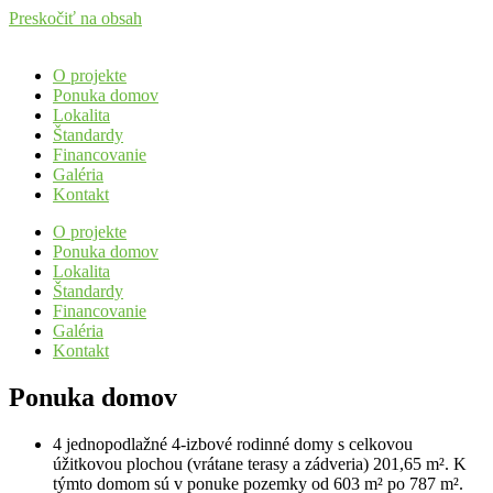
Preskočiť na obsah
O projekte
Ponuka domov
Lokalita
Štandardy
Financovanie
Galéria
Kontakt
O projekte
Ponuka domov
Lokalita
Štandardy
Financovanie
Galéria
Kontakt
Ponuka domov
4 jednopodlažné 4-izbové rodinné domy s celkovou
úžitkovou plochou (vrátane terasy a zádveria) 201,65 m². K
týmto domom sú v ponuke pozemky od 603 m² po 787 m².