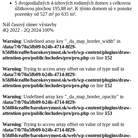
5 dvojpodlažných 4-izbových rodinných domov s celkovou
úžitkovou plochou 195,88 m². K týmto domom sú v ponuke
pozemky od 527 m² po 635 m².
Náš časový rámec výstavby
4Q 2022 - 2Q 2024
100%
Warning
: Undefined array key "_da_map_border_width" in
/data/7/0/70a5fb09-b24b-4714-8f29-
b56f04ceaf0e/barokovymost.sk/web/wp-content/plugins/draw-
attention-pro/public/includes/pro/pro.php
on line
152
Warning
: Trying to access array offset on value of type null in
/data/7/0/70a5fb09-b24b-4714-8f29-
b56f04ceaf0e/barokovymost.sk/web/wp-content/plugins/draw-
attention-pro/public/includes/pro/pro.php
on line
152
Warning
: Undefined array key "_da_map_border_opacity" in
/data/7/0/70a5fb09-b24b-4714-8f29-
b56f04ceaf0e/barokovymost.sk/web/wp-content/plugins/draw-
attention-pro/public/includes/pro/pro.php
on line
153
Warning
: Trying to access array offset on value of type null in
/data/7/0/70a5fb09-b24b-4714-8f29-
b56f04ceaf0e/barokovymost.sk/web/wp-content/plugins/draw-