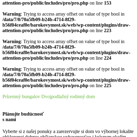
attention-pro/public/includes/pro/pro.php
on line
153
Warning
: Trying to access array offset on value of type bool in
/data/7/0/70a5fb09-b24b-4714-8f29-
b56f04ceaf0e/barokovymost.sk/web/wp-content/plugins/draw-
attention-pro/public/includes/pro/pro.php
on line
223
Warning
: Trying to access array offset on value of type bool in
/data/7/0/70a5fb09-b24b-4714-8f29-
b56f04ceaf0e/barokovymost.sk/web/wp-content/plugins/draw-
attention-pro/public/includes/pro/pro.php
on line
224
Warning
: Trying to access array offset on value of type bool in
/data/7/0/70a5fb09-b24b-4714-8f29-
b56f04ceaf0e/barokovymost.sk/web/wp-content/plugins/draw-
attention-pro/public/includes/pro/pro.php
on line
225
Prízemný bungalov
Dvojpodlažný rodinný dom
Plánujte budúcnosť
s nami
Vyberte si z našej ponuky a zarezervujte si dom vo výbornej lokalite
obklopenej dobrou občianskou vybavenosťou i krásnym okolím.